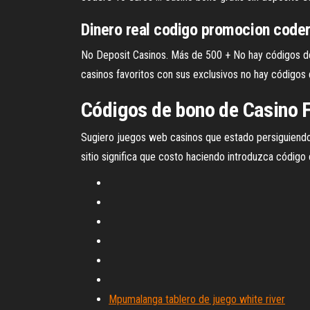
Dinero real codigo promocion coder
No Deposit Casinos. Más de 500 + No hay códigos de 
casinos favoritos con sus exclusivos no hay códigos
Códigos
de
bono
de
Casino
F
Sugiero juegos web casinos que estado persiguiendo cu
sitio significa que costo haciendo introduzca código
Mpumalanga tablero de juego white river