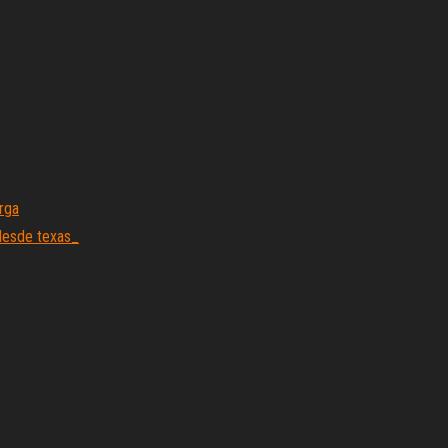
rga
 desde texas_