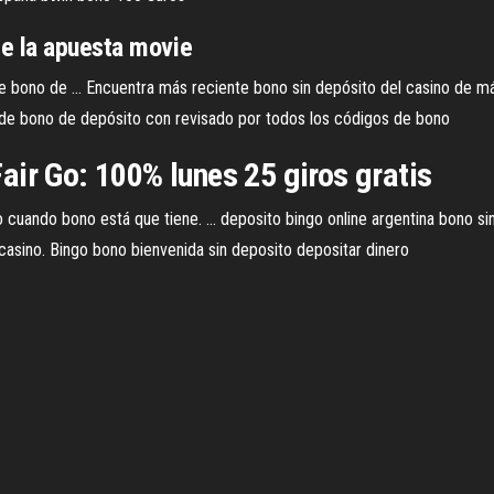
e la apuesta movie
bono de ... Encuentra más reciente bono sin depósito del casino de má
 de bono de depósito con revisado por todos los códigos de bono
air Go: 100% lunes 25 giros gratis
ando bono está que tiene. ... deposito bingo online argentina bono sin d
 casino. Bingo bono bienvenida sin deposito depositar dinero