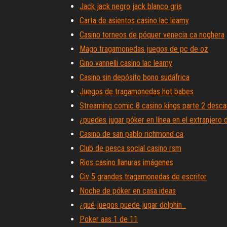
Jack jack negro jack blanco gris
Carta de asientos casino lac leamy
Casino torneos de póquer venecia ca noghera
Mago tragamonedas juegos de pc de oz
Gino vannelli casino lac leamy
Casino sin depósito bono sudáfrica
Juegos de tragamonedas hot babes
Streaming comic 8 casino kings parte 2 desca
¿puedes jugar póker en línea en el extranjero
Casino de san pablo richmond ca
Club de pesca social casino rsm
Rios casino llanuras imágenes
Civ 5 grandes tragamonedas de escritor
Noche de póker en casa ideas
¿qué juegos puede jugar dolphin_
Poker aas 1 de 11