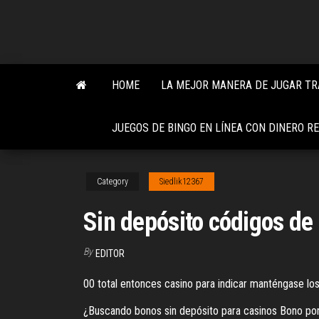
Skip
to
the
content
HOME
LA MEJOR MANERA DE JUGAR T
JUEGOS DE BINGO EN LÍNEA CON DINERO R
Category
Siedlik12367
Sin depósito códigos de 
By
EDITOR
00 total entonces casino para indicar manténgase los t
¿Buscando bonos sin depósito para casinos Bono por p