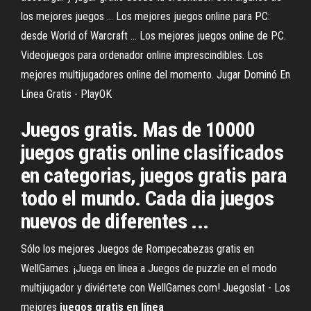
los mejores juegos ... Los mejores juegos online para PC:
desde World of Warcraft ... Los mejores juegos online de PC.
Videojuegos para ordenador online imprescindibles. Los
mejores multijugadores online del momento. Jugar Dominó En
Línea Gratis - PlayOK
Juegos gratis. Mas de 10000
juegos gratis online clasificados
en categorias, juegos gratis para
todo el mundo. Cada dia juegos
nuevos de diferentes ...
Sólo los mejores Juegos de Rompecabezas gratis en
WellGames. ¡Juega en línea a Juegos de puzzle en el modo
multijugador y diviértete con WellGames.com! Juegoslat - Los
mejores
juegos
gratis
en
línea