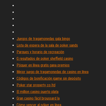
Juegos de tragamonedas gala bingo
Lista de espera de la sala de poker sands
Parques y horario de recreación
G resultados de poker sheffield casino
Póquer en línea gratis gana premios
Mejor juego de tragamonedas de casino en línea
Códigos de bonificación igame sin depósito
Poker star property co ltd
El million casino puerto plata
Gran casino fácil broussard la
Cómo vencer al póker en línea