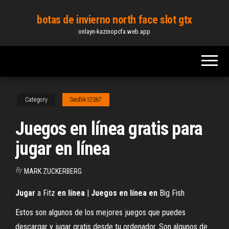
Skip
botas de invierno north face slot gtx
to
onlayn-kazinopcfa.web.app
the
content
Category
Siedlik12367
Juegos en línea gratis para
jugar en línea
By
MARK ZUCKERBERG
Jugar
a Fitz
en
línea
|
Juegos
en
línea
en
Big Fish
Estos son algunos de los mejores juegos que puedes
descargar y jugar gratis desde tu ordenador. Son algunos de