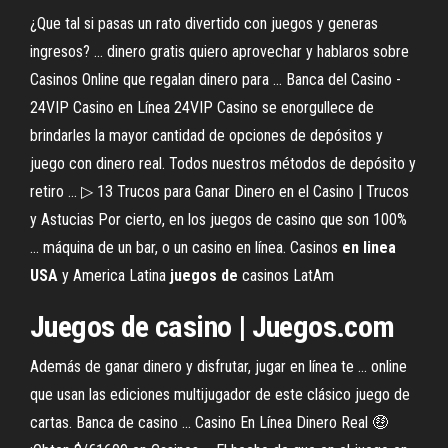
¿Que tal si pasas un rato divertido con juegos y generas
ingresos? ... dinero gratis quiero aprovechar y hablaros sobre
Casinos Online que regalan dinero para ... Banca del Casino -
24VIP Casino en Línea 24VIP Casino se enorgullece de
brindarles la mayor cantidad de opciones de depósitos y
juego con dinero real. Todos nuestros métodos de depósito y
retiro ... ▷ 13 Trucos para Ganar Dinero en el Casino | Trucos
y Astucias Por cierto, en los juegos de casino que son 100%
... máquina de un bar, o un casino en línea.
Casinos
en
linea
USA
y America Latina
juegos
de
casinos LatAm
Juegos de casino | Juegos.com
Además de ganar dinero y disfrutar, jugar en línea te ... online
que usan las ediciones multijugador de este clásico juego de
cartas. Banca de casino ... Casino En Línea Dinero Real 🤑