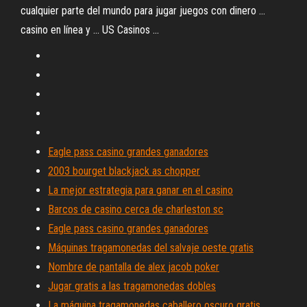
cualquier parte del mundo para jugar juegos con dinero ...
casino en línea y ... US Casinos ...
Eagle pass casino grandes ganadores
2003 bourget blackjack as chopper
La mejor estrategia para ganar en el casino
Barcos de casino cerca de charleston sc
Eagle pass casino grandes ganadores
Máquinas tragamonedas del salvaje oeste gratis
Nombre de pantalla de alex jacob poker
Jugar gratis a las tragamonedas dobles
La máquina tragamonedas caballero oscuro gratis