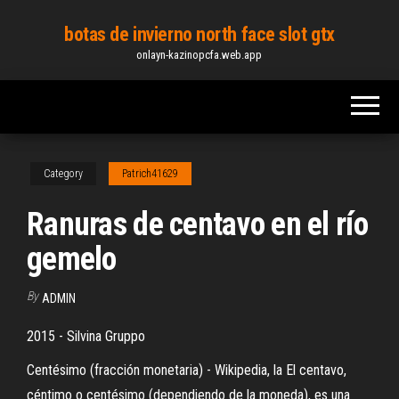
Skip
botas de invierno north face slot gtx
to
onlayn-kazinopcfa.web.app
the
content
Category
Patrich41629
Ranuras de centavo en el río
gemelo
By
ADMIN
2015 - Silvina Gruppo
Centésimo (fracción monetaria) - Wikipedia, la El centavo,
céntimo o centésimo (dependiendo de la moneda), es una