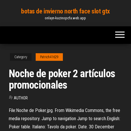
Skip
botas de invierno north face slot gtx
to
onlayn-kazinopcfa.web.app
the
content
Category
Patrich41629
Noche de poker 2 artículos
promocionales
By
AUTHOR
File:Noche de Poker.jpg. From Wikimedia Commons, the free
media repository. Jump to navigation Jump to search.English:
Poker table. Italiano: Tavolo da poker. Date. 30 December