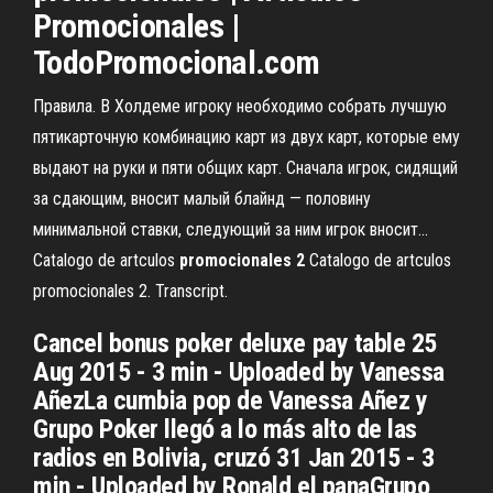
Promocionales
|
TodoPromocional.com
Правила. В Холдеме игроку необходимо собрать лучшую
пятикарточную комбинацию карт из двух карт, которые ему
выдают на руки и пяти общих карт. Сначала игрок, сидящий
за сдающим, вносит малый блайнд — половину
минимальной ставки, следующий за ним игрок вносит...
Catalogo de artculos
promocionales
2
Catalogo de artculos
promocionales 2. Transcript.
Cancel bonus poker deluxe pay table 25
Aug 2015 - 3 min - Uploaded by Vanessa
AñezLa cumbia pop de Vanessa Añez y
Grupo Poker llegó a lo más alto de las
radios en Bolivia, cruzó 31 Jan 2015 - 3
min - Uploaded by Ronald el panaGrupo