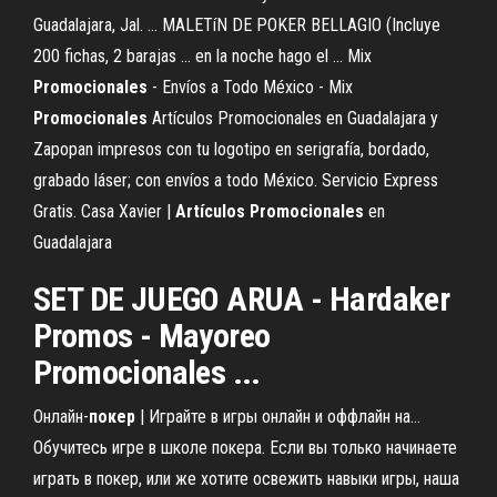
Guadalajara, Jal. ... MALETíN DE POKER BELLAGIO (Incluye
200 fichas, 2 barajas ... en la noche hago el ... Mix
Promocionales
- Envíos a Todo México - Mix
Promocionales
Artículos Promocionales en Guadalajara y
Zapopan impresos con tu logotipo en serigrafía, bordado,
grabado láser; con envíos a todo México. Servicio Express
Gratis. Casa Xavier |
Artículos
Promocionales
en
Guadalajara
SET
DE
JUEGO ARUA - Hardaker
Promos - Mayoreo
Promocionales
...
Онлайн-
покер
| Играйте в игры онлайн и оффлайн на…
Обучитесь игре в школе покера. Если вы только начинаете
играть в покер, или же хотите освежить навыки игры, наша