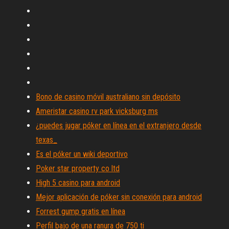
Bono de casino móvil australiano sin depósito
Ameristar casino rv park vicksburg ms
¿puedes jugar póker en línea en el extranjero desde
texas_
Es el póker un wiki deportivo
Poker star property co ltd
High 5 casino para android
Mejor aplicación de póker sin conexión para android
Forrest gump gratis en línea
Perfil bajo de una ranura de 750 ti