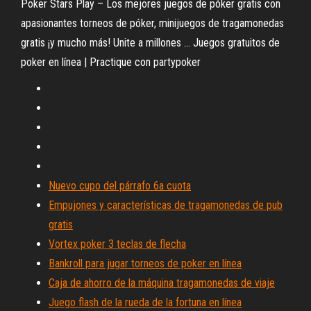
Poker Stars Play – Los mejores juegos de póker gratis con
apasionantes torneos de póker, minijuegos de tragamonedas
gratis ¡y mucho más! Unite a millones ... Juegos gratuitos de
poker en línea | Practique con partypoker
Nuevo cupo del párrafo 6a cuota
Empujones y características de tragamonedas de pub
gratis
Vortex poker 3 teclas de flecha
Bankroll para jugar torneos de poker en línea
Caja de ahorro de la máquina tragamonedas de viaje
Juego flash de la rueda de la fortuna en línea