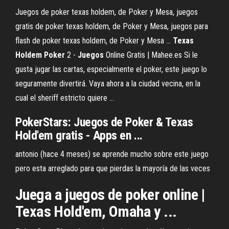
Juegos de poker texas holdem, de Poker y Mesa, juegos
gratis de poker texas holdem, de Poker y Mesa, juegos para
flash de poker texas holdem, de Poker y Mesa ...
Texas
Holdem
Poker
2 -
Juegos
Online Gratis | Mahee.es Si le
gusta jugar las cartas, especialmente el poker, este juego lo
seguramente divertirá. Vaya ahora a la ciudad vecina, en la
cual el sheriff estricto quiere ...
PokerStars:
Juegos
de
Poker
&
Texas
Hold'em
gratis - Apps en ...
antonio (hace 4 meses) se aprende mucho sobre este juego
pero esta arreglado para que pierdas la mayoría de las veces
Juega a juegos de poker online |
Texas Hold'em, Omaha y ...