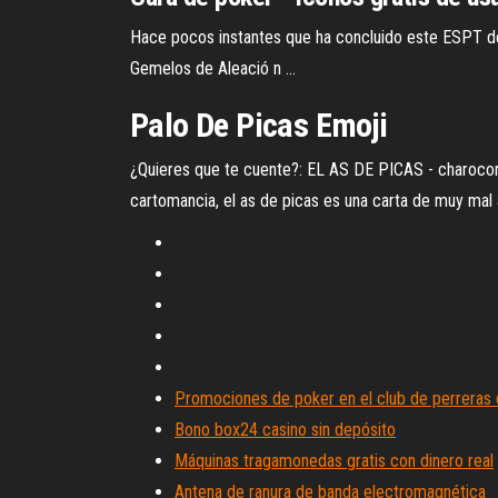
Hace pocos instantes que ha concluido este ESPT 
Gemelos de Aleació n ...
Palo De Picas Emoji
¿Quieres que te cuente?: EL AS DE PICAS - charocor
cartomancia, el as de picas es una carta de muy mal 
Promociones de poker en el club de perreras
Bono box24 casino sin depósito
Máquinas tragamonedas gratis con dinero real
Antena de ranura de banda electromagnética