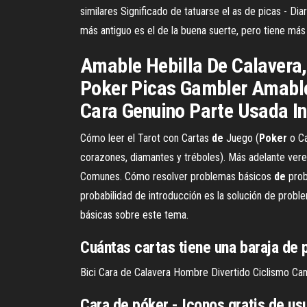
similares Significado de tatuarse el as de picas - Di
más antiguo es el de la buena suerte, pero tiene m
Amable Hebilla De Calavera, 
Poker Picas Gambler Amable 
Cara Genuino Parte Usada Int
Cómo leer el Tarot con Cartas
de
Juego (
Poker
o Ca
corazones, diamantes y tréboles). Más adelante verem
Comunes. Cómo resolver problemas básicos
de
proba
probabilidad de introducción es la solución de prob
básicas sobre este tema.
Cuántas cartas tiene una baraja
de
Bici Cara de Calavera Hombre Divertido Ciclismo Ca
Cara de póker - Iconos gratis de usu