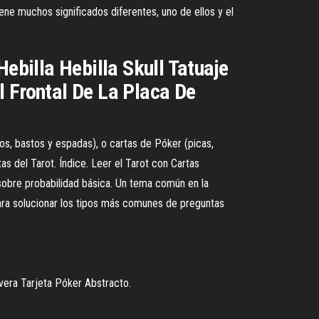
iene muchos significados diferentes, uno de ellos y el
ebilla Hebilla Skull Tatuaje
l Frontal De La Placa De
oros, bastos y espadas), o cartas de Póker (picas,
s del Tarot. Índice. Leer el Tarot con Cartas
s sobre probabilidad básica. Un tema común en la
para solucionar los tipos más comunes de preguntas
vera Tarjeta Póker Abstracto.