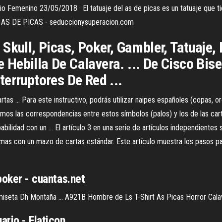
ario Femenino 23/05/2018 · El tatuaje del as de picas es un tatuaje que t
ás AS DE PICAS - seduccionysuperacion.com
Skull, Picas, Poker, Gambler, Tatuaje, H
Hebilla De Calavera. ... De Cisco Bise
erruptores De Red ...
rtas ... Para este instructivo, podrás utilizar naipes españoles (copas, 
os las correspondencias entre estos símbolos (palos) y los de las carta
bilidad con un ... El artículo 3 en una serie de artículos independiente
lemas con un mazo de cartas estándar. Este artículo muestra los pasos 
poker
- cuantas.net
miseta Dh Montaña ... A921B Hombre de Ls T-Shirt As Picas Horror Cala
ario - Flaticon