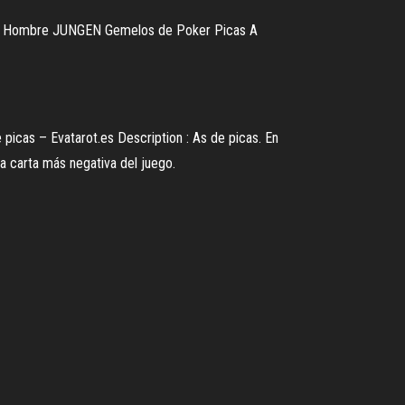
sa. Hombre JUNGEN Gemelos de Poker Picas A
icas – Evatarot.es Description : As de picas. En
a carta más negativa del juego.