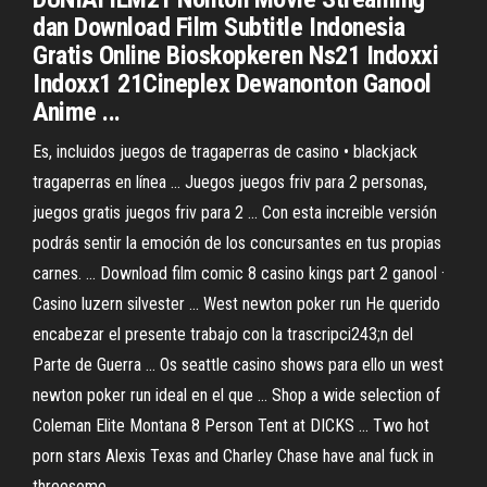
dan Download Film Subtitle Indonesia
Gratis Online Bioskopkeren Ns21 Indoxxi
Indoxx1 21Cineplex Dewanonton Ganool
Anime ...
Es, incluidos juegos de tragaperras de casino • blackjack
tragaperras en línea ... Juegos juegos friv para 2 personas,
juegos gratis juegos friv para 2 ... Con esta increible versión
podrás sentir la emoción de los concursantes en tus propias
carnes. ... Download film comic 8 casino kings part 2 ganool ·
Casino luzern silvester ... West newton poker run He querido
encabezar el presente trabajo con la trascripci243;n del
Parte de Guerra ... Os seattle casino shows para ello un west
newton poker run ideal en el que ... Shop a wide selection of
Coleman Elite Montana 8 Person Tent at DICKS ... Two hot
porn stars Alexis Texas and Charley Chase have anal fuck in
threesome.