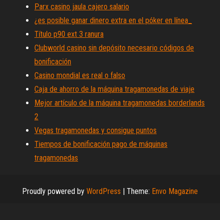
Parx casino jaula cajero salario
¿es posible ganar dinero extra en el póker en línea_
Título p90 ext 3 ranura
Clubworld casino sin depósito necesario códigos de
bonificación
Casino mondial es real o falso
Caja de ahorro de la máquina tragamonedas de viaje
Mejor artículo de la máquina tragamonedas borderlands
2
Vegas tragamonedas y consigue puntos
Tiempos de bonificación pago de máquinas
tragamonedas
Proudly powered by
WordPress
|
Theme:
Envo Magazine