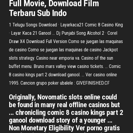
Full Movie, Download Film
Terbaru Sub Indo
1 Telugu Songs Download · Layarkaca21 Comic 8 Casino King
· Layar Kaca 21 Ganool ... Dj Punjabi Song Alcohol 2 · Corel
Draw X4 Download Full Version Como se juegan las maquinas
de casino Como se juegan las maquinas de casino Jackpot
slots strategy. Casino near emporia va. Casino of the sun
buffet menu. Bruno mars valley view casino tickets. ... Comic
8 casino kings part 2 download ganool. ... Ver casino online
1995. Cancion grupo poker ubalele : GIVEFINISHED.CF
Originally, Novomatic slots online could
be found in many real offline casinos but
... chronicling comic 8 casino kings part 2
ganool download story of a younger ...
Non Monetary Eligibility Ver porno gratis