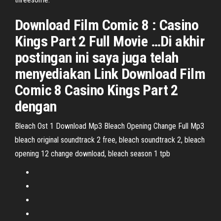
Download Film Comic 8 : Casino
Kings Part 2 Full Movie …Di akhir
postingan ini saya juga telah
menyediakan Link Download Film
Comic 8 Casino Kings Part 2
dengan
Bleach Ost 1 Download Mp3 Bleach Opening Change Full Mp3
bleach original soundtrack 2 free, bleach soundtrack 2, bleach
opening 12 change download, bleach season 1 tpb