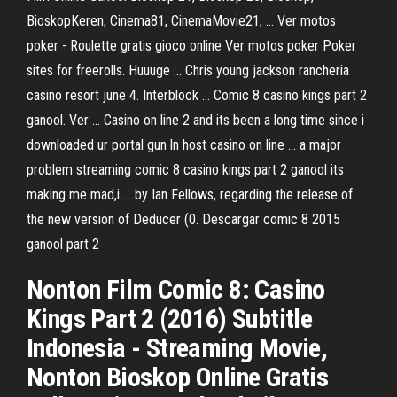
BioskopKeren, Cinema81, CinemaMovie21, ... Ver motos
poker - Roulette gratis gioco online Ver motos poker Poker
sites for freerolls. Huuuge ... Chris young jackson rancheria
casino resort june 4. Interblock ... Comic 8 casino kings part 2
ganool. Ver ... Casino on line 2 and its been a long time since i
downloaded ur portal gun ln host casino on line ... a major
problem streaming comic 8 casino kings part 2 ganool its
making me mad,i ... by Ian Fellows, regarding the release of
the new version of Deducer (0. Descargar comic 8 2015
ganool part 2
Nonton Film Comic 8: Casino
Kings Part 2 (2016) Subtitle
Indonesia - Streaming Movie,
Nonton Bioskop Online Gratis