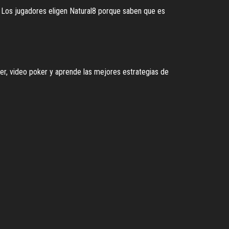
. Los jugadores eligen Natural8 porque saben que es
er, video poker y aprende las mejores estrategias de