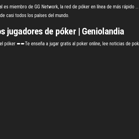
l es miembro de GG Network, la red de póker en línea de más rápido ..
s de casi todos los países del mundo.
s jugadores de póker | Geniolandia
 póker ➨➨Te enseña a jugar gratis al poker online, lee noticias de pok