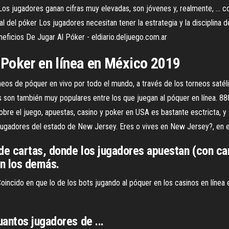
... Los jugadores ganan cifras muy elevadas, son jóvenes y, realmente, ..
l del póker Los jugadores necesitan tener la estrategia y la disciplina d
eficios De Jugar Al Póker - eldiario.deljuego.com.ar
Poker en línea en México 2019
eos de póquer en vivo por todo el mundo, a través de los torneos satéli
s son también muy populares entre los que juegan al póquer en línea. 888
bre el juego, apuestas, casino y poker en USA es bastante esctricta, y 
 jugadores del estado de New Jersey. Eres o vives en New Jersey?, en 
de cartas, donde los jugadores apuestan (con car
en los demás.
incido en que lo de los bots jugando al póquer en los casinos en línea es
antos jugadores de ...